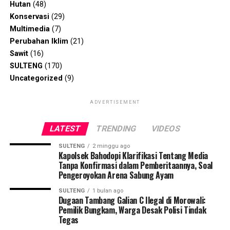
Hutan
(48)
Konservasi
(29)
Multimedia
(7)
Perubahan Iklim
(21)
Sawit
(16)
SULTENG
(170)
Uncategorized
(9)
ADVERTISEMENT
LATEST
TRENDING
VIDEOS
SULTENG
2 minggu ago
Kapolsek Bahodopi Klarifikasi Tentang Media
Tanpa Konfirmasi dalam Pemberitaannya, Soal
Pengeroyokan Arena Sabung Ayam
SULTENG
1 bulan ago
Dugaan Tambang Galian C Ilegal di Morowali:
Pemilik Bungkam, Warga Desak Polisi Tindak
Tegas