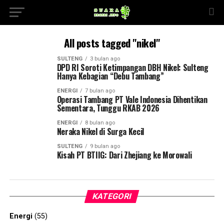
All posts tagged "nikel"
SULTENG
3 bulan ago
DPD RI Soroti Ketimpangan DBH Nikel: Sulteng
Hanya Kebagian “Debu Tambang”
ENERGI
7 bulan ago
Operasi Tambang PT Vale Indonesia Dihentikan
Sementara, Tunggu RKAB 2026
ENERGI
8 bulan ago
Neraka Nikel di Surga Kecil
SULTENG
9 bulan ago
Kisah PT BTIIG: Dari Zhejiang ke Morowali
KATEGORI
Energi
(55)