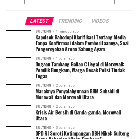
LATEST
TRENDING
VIDEOS
SULTENG
1 minggu ago
Kapolsek Bahodopi Klarifikasi Tentang Media
Tanpa Konfirmasi dalam Pemberitaannya, Soal
Pengeroyokan Arena Sabung Ayam
SULTENG
1 bulan ago
Dugaan Tambang Galian C Ilegal di Morowali:
Pemilik Bungkam, Warga Desak Polisi Tindak
Tegas
SULTENG
2 bulan ago
Maraknya Penyalahgunaan BBM Subsidi di
Morowali dan Morowali Utara
SULTENG
2 bulan ago
Krisis Air Bersih di Ganda-ganda, Morowali
Utara
SULTENG
3 bulan ago
DPD RI Soroti Ketimpangan DBH Nikel: Sulteng