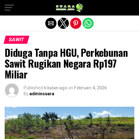
Exit mobile version
SAWIT
Diduga Tanpa HGU, Perkebunan
Sawit Rugikan Negara Rp197
Miliar
Published
6 bulan ago
on
Februari 4, 2026
By
adminsuara