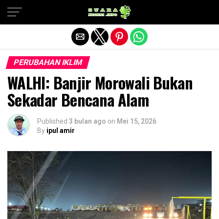
Exit mobile version
PERUBAHAN IKLIM
WALHI: Banjir Morowali Bukan
Sekadar Bencana Alam
Published
3 bulan ago
on
Mei 15, 2026
By
ipul amir