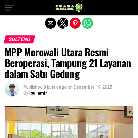
Exit mobile version
SULTENG
MPP Morowali Utara Resmi
Beroperasi, Tampung 21 Layanan
dalam Satu Gedung
Published
8 bulan ago
on
Desember 19, 2025
By
ipul amir