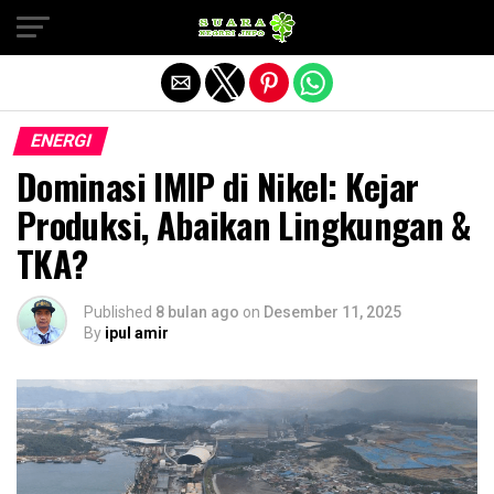
Exit mobile version
ENERGI
Dominasi IMIP di Nikel: Kejar
Produksi, Abaikan Lingkungan &
TKA?
Published
8 bulan ago
on
Desember 11, 2025
By
ipul amir