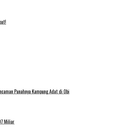
bat!
 Ancaman Punahnya Kampung Adat di Obi
7 Miliar