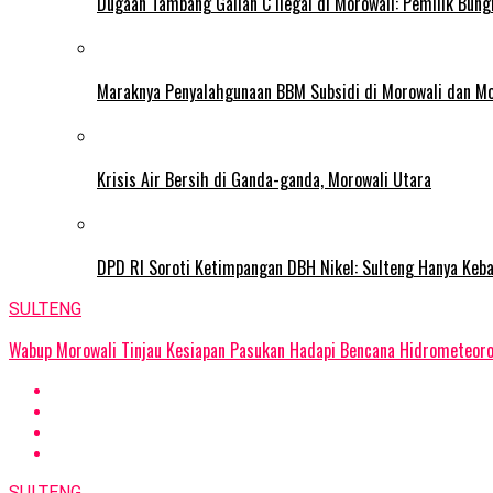
Dugaan Tambang Galian C Ilegal di Morowali: Pemilik Bun
Maraknya Penyalahgunaan BBM Subsidi di Morowali dan Mo
Krisis Air Bersih di Ganda-ganda, Morowali Utara
DPD RI Soroti Ketimpangan DBH Nikel: Sulteng Hanya Keb
SULTENG
Wabup Morowali Tinjau Kesiapan Pasukan Hadapi Bencana Hidrometeor
SULTENG