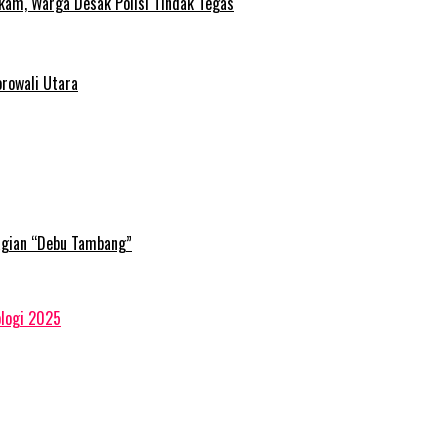
gkam, Warga Desak Polisi Tindak Tegas
rowali Utara
agian “Debu Tambang”
ologi 2025