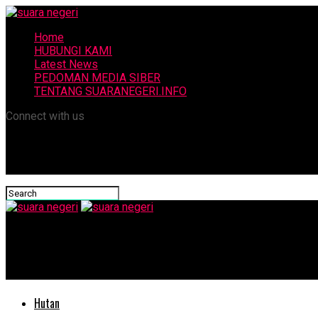
Home
HUBUNGI KAMI
Latest News
PEDOMAN MEDIA SIBER
TENTANG SUARANEGERI.INFO
Connect with us
suara negeri
Wabup Morowali Tinjau Kesiapan Pasukan Hadapi Bencana Hidro
Hutan