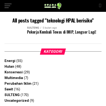
All posts tagged "teknologi HPAL berisiko"
SULTENG
5 bulan ago
Pekerja Kembali Tewas di IMIP, Longsor Lagi!
KATEGORI
Energi
(55)
Hutan
(48)
Konservasi
(29)
Multimedia
(7)
Perubahan Iklim
(21)
Sawit
(16)
SULTENG
(170)
Uncategorized
(9)