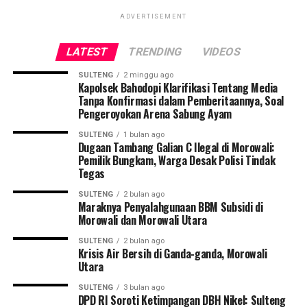
ADVERTISEMENT
LATEST
TRENDING
VIDEOS
SULTENG
2 minggu ago
Kapolsek Bahodopi Klarifikasi Tentang Media
Tanpa Konfirmasi dalam Pemberitaannya, Soal
Pengeroyokan Arena Sabung Ayam
SULTENG
1 bulan ago
Dugaan Tambang Galian C Ilegal di Morowali:
Pemilik Bungkam, Warga Desak Polisi Tindak
Tegas
SULTENG
2 bulan ago
Maraknya Penyalahgunaan BBM Subsidi di
Morowali dan Morowali Utara
SULTENG
2 bulan ago
Krisis Air Bersih di Ganda-ganda, Morowali
Utara
SULTENG
3 bulan ago
DPD RI Soroti Ketimpangan DBH Nikel: Sulteng