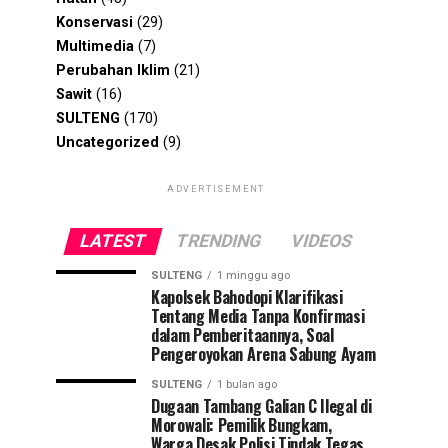
Konservasi
(29)
Multimedia
(7)
Perubahan Iklim
(21)
Sawit
(16)
SULTENG
(170)
Uncategorized
(9)
ADVERTISEMENT
LATEST
TRENDING
VIDEOS
SULTENG
1 minggu ago
Kapolsek Bahodopi Klarifikasi
Tentang Media Tanpa Konfirmasi
dalam Pemberitaannya, Soal
Pengeroyokan Arena Sabung Ayam
SULTENG
1 bulan ago
Dugaan Tambang Galian C Ilegal di
Morowali: Pemilik Bungkam,
Warga Desak Polisi Tindak Tegas