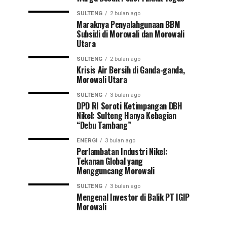
SULTENG
2 bulan ago
Maraknya Penyalahgunaan BBM
Subsidi di Morowali dan Morowali
Utara
SULTENG
2 bulan ago
Krisis Air Bersih di Ganda-ganda,
Morowali Utara
SULTENG
3 bulan ago
DPD RI Soroti Ketimpangan DBH
Nikel: Sulteng Hanya Kebagian
“Debu Tambang”
ENERGI
3 bulan ago
Perlambatan Industri Nikel:
Tekanan Global yang
Mengguncang Morowali
SULTENG
3 bulan ago
Mengenal Investor di Balik PT IGIP
Morowali