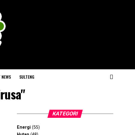
T NEWS
SULTENG
irusa"
KATEGORI
Energi
(55)
Hutan
(48)