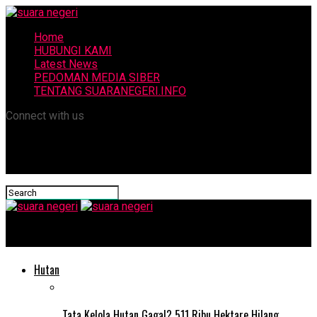
Home
HUBUNGI KAMI
Latest News
PEDOMAN MEDIA SIBER
TENTANG SUARANEGERI.INFO
Connect with us
suara negeri
Hutan
Tata Kelola Hutan Gagal? 511 Ribu Hektare Hilang