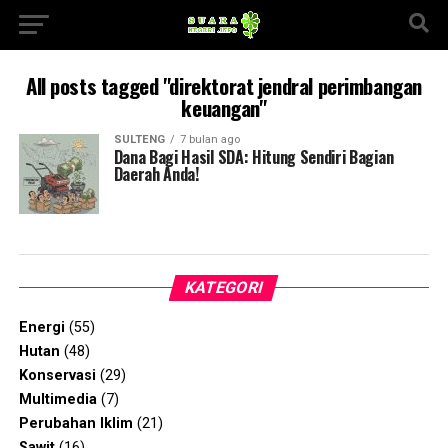
All posts tagged "direktorat jendral perimbangan
keuangan"
SULTENG
7 bulan ago
Dana Bagi Hasil SDA: Hitung Sendiri Bagian
Daerah Anda!
KATEGORI
Energi
(55)
Hutan
(48)
Konservasi
(29)
Multimedia
(7)
Perubahan Iklim
(21)
Sawit
(16)