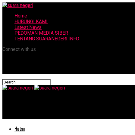
Home
HUBUNGI KAMI
Latest News
PEDOMAN MEDIA SIBER
TENTANG SUARANEGERI.INFO
Connect with us
suara negeri
Dana Bagi Hasil SDA: Hitung Sendiri Bagian Daerah Anda!
Hutan