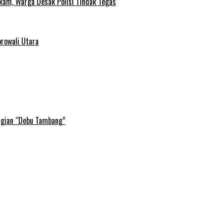
gkam, Warga Desak Polisi Tindak Tegas
rowali Utara
agian “Debu Tambang”