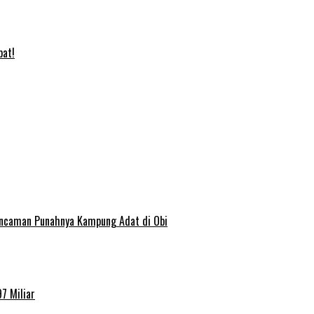
bat!
 Ancaman Punahnya Kampung Adat di Obi
7 Miliar