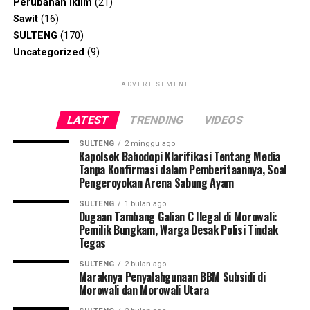
Perubahan Iklim
(21)
Sawit
(16)
SULTENG
(170)
Uncategorized
(9)
ADVERTISEMENT
LATEST
TRENDING
VIDEOS
SULTENG
2 minggu ago
Kapolsek Bahodopi Klarifikasi Tentang Media
Tanpa Konfirmasi dalam Pemberitaannya, Soal
Pengeroyokan Arena Sabung Ayam
SULTENG
1 bulan ago
Dugaan Tambang Galian C Ilegal di Morowali:
Pemilik Bungkam, Warga Desak Polisi Tindak
Tegas
SULTENG
2 bulan ago
Maraknya Penyalahgunaan BBM Subsidi di
Morowali dan Morowali Utara