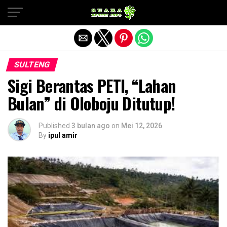
Exit mobile version
SULTENG
Sigi Berantas PETI, “Lahan
Bulan” di Oloboju Ditutup!
Published
3 bulan ago
on
Mei 12, 2026
By
ipul amir