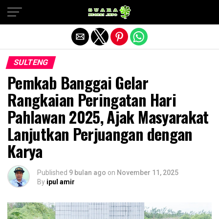
Exit mobile version
SULTENG
Pemkab Banggai Gelar
Rangkaian Peringatan Hari
Pahlawan 2025, Ajak Masyarakat
Lanjutkan Perjuangan dengan
Karya
Published
9 bulan ago
on
November 11, 2025
By
ipul amir