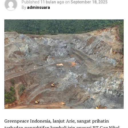
Published
11 bulan ago
on
September 18, 2025
By
adminsuara
Greenpeace Indonesia, lanjut Arie, sangat prihatin
terhadap pengaktifan kembali izin operasi PT Gag Nikel.