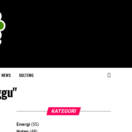
T NEWS
SULTENG
ggu"
KATEGORI
Energi
(55)
Hutan
(48)