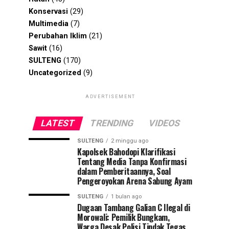
Konservasi
(29)
Multimedia
(7)
Perubahan Iklim
(21)
Sawit
(16)
SULTENG
(170)
Uncategorized
(9)
ADVERTISEMENT
LATEST
TRENDING
VIDEOS
SULTENG
2 minggu ago
Kapolsek Bahodopi Klarifikasi
Tentang Media Tanpa Konfirmasi
dalam Pemberitaannya, Soal
Pengeroyokan Arena Sabung Ayam
SULTENG
1 bulan ago
Dugaan Tambang Galian C Ilegal di
Morowali: Pemilik Bungkam,
Warga Desak Polisi Tindak Tegas