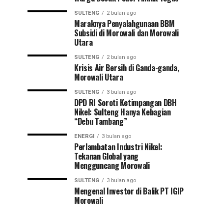
SULTENG
2 bulan ago
Maraknya Penyalahgunaan BBM
Subsidi di Morowali dan Morowali
Utara
SULTENG
2 bulan ago
Krisis Air Bersih di Ganda-ganda,
Morowali Utara
SULTENG
3 bulan ago
DPD RI Soroti Ketimpangan DBH
Nikel: Sulteng Hanya Kebagian
“Debu Tambang”
ENERGI
3 bulan ago
Perlambatan Industri Nikel:
Tekanan Global yang
Mengguncang Morowali
SULTENG
3 bulan ago
Mengenal Investor di Balik PT IGIP
Morowali