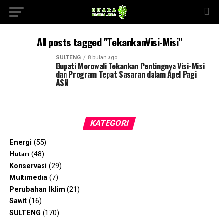
All posts tagged "TekankanVisi-Misi"
SULTENG
8 bulan ago
Bupati Morowali Tekankan Pentingnya Visi-Misi
dan Program Tepat Sasaran dalam Apel Pagi
ASN
KATEGORI
Energi
(55)
Hutan
(48)
Konservasi
(29)
Multimedia
(7)
Perubahan Iklim
(21)
Sawit
(16)
SULTENG
(170)