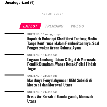
Uncategorized
(9)
ADVERTISEMENT
LATEST
TRENDING
VIDEOS
SULTENG
1 minggu ago
Kapolsek Bahodopi Klarifikasi Tentang Media
Tanpa Konfirmasi dalam Pemberitaannya, Soal
Pengeroyokan Arena Sabung Ayam
SULTENG
1 bulan ago
Dugaan Tambang Galian C Ilegal di Morowali:
Pemilik Bungkam, Warga Desak Polisi Tindak
Tegas
SULTENG
2 bulan ago
Maraknya Penyalahgunaan BBM Subsidi di
Morowali dan Morowali Utara
SULTENG
2 bulan ago
Krisis Air Bersih di Ganda-ganda, Morowali
Utara