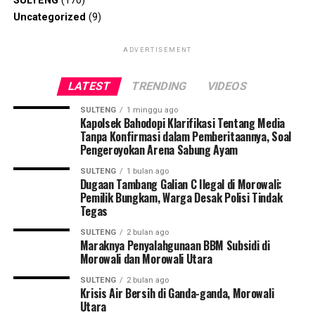
SULTENG
(170)
Uncategorized
(9)
ADVERTISEMENT
LATEST
TRENDING
VIDEOS
SULTENG
1 minggu ago
Kapolsek Bahodopi Klarifikasi Tentang Media
Tanpa Konfirmasi dalam Pemberitaannya, Soal
Pengeroyokan Arena Sabung Ayam
SULTENG
1 bulan ago
Dugaan Tambang Galian C Ilegal di Morowali:
Pemilik Bungkam, Warga Desak Polisi Tindak
Tegas
SULTENG
2 bulan ago
Maraknya Penyalahgunaan BBM Subsidi di
Morowali dan Morowali Utara
SULTENG
2 bulan ago
Krisis Air Bersih di Ganda-ganda, Morowali
Utara