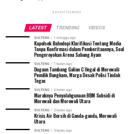
ADVERTISEMENT
LATEST
TRENDING
VIDEOS
SULTENG
1 minggu ago
Kapolsek Bahodopi Klarifikasi Tentang Media
Tanpa Konfirmasi dalam Pemberitaannya, Soal
Pengeroyokan Arena Sabung Ayam
SULTENG
1 bulan ago
Dugaan Tambang Galian C Ilegal di Morowali:
Pemilik Bungkam, Warga Desak Polisi Tindak
Tegas
SULTENG
2 bulan ago
Maraknya Penyalahgunaan BBM Subsidi di
Morowali dan Morowali Utara
SULTENG
2 bulan ago
Krisis Air Bersih di Ganda-ganda, Morowali
Utara
SULTENG
3 bulan ago