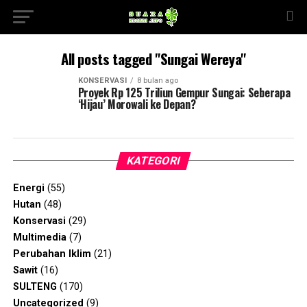
All posts tagged "Sungai Wereya"
KONSERVASI
8 bulan ago
Proyek Rp 125 Triliun Gempur Sungai: Seberapa
‘Hijau’ Morowali ke Depan?
KATEGORI
Energi
(55)
Hutan
(48)
Konservasi
(29)
Multimedia
(7)
Perubahan Iklim
(21)
Sawit
(16)
SULTENG
(170)
Uncategorized
(9)