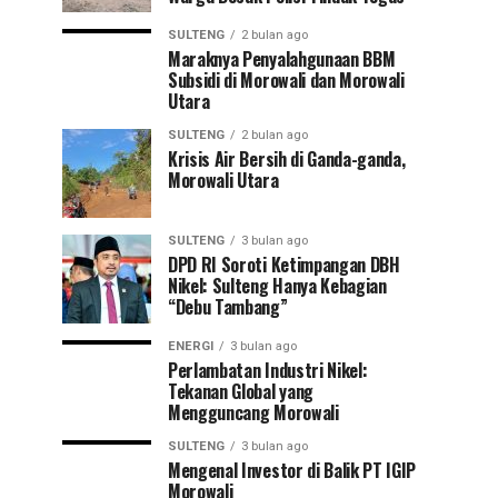
SULTENG
2 bulan ago
Maraknya Penyalahgunaan BBM
Subsidi di Morowali dan Morowali
Utara
SULTENG
2 bulan ago
Krisis Air Bersih di Ganda-ganda,
Morowali Utara
SULTENG
3 bulan ago
DPD RI Soroti Ketimpangan DBH
Nikel: Sulteng Hanya Kebagian
“Debu Tambang”
ENERGI
3 bulan ago
Perlambatan Industri Nikel:
Tekanan Global yang
Mengguncang Morowali
SULTENG
3 bulan ago
Mengenal Investor di Balik PT IGIP
Morowali