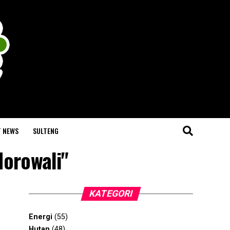
T NEWS
SULTENG
Morowali"
KATEGORI
Energi
(55)
Hutan
(48)