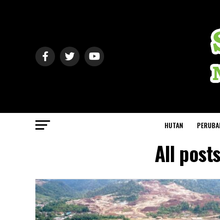
HUTAN
PERUBA
All post