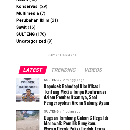
Konservasi
(29)
Multimedia
(7)
Perubahan Iklim
(21)
Sawit
(16)
SULTENG
(170)
Uncategorized
(9)
ADVERTISEMENT
LATEST
TRENDING
VIDEOS
SULTENG
2 minggu ago
Kapolsek Bahodopi Klarifikasi
Tentang Media Tanpa Konfirmasi
dalam Pemberitaannya, Soal
Pengeroyokan Arena Sabung Ayam
SULTENG
1 bulan ago
Dugaan Tambang Galian C Ilegal di
Morowali: Pemilik Bungkam,
Warga Desak Polisi Tindak Tegas