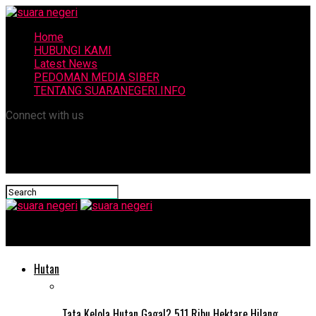
Home
HUBUNGI KAMI
Latest News
PEDOMAN MEDIA SIBER
TENTANG SUARANEGERI.INFO
Connect with us
suara negeri
Hutan
Tata Kelola Hutan Gagal? 511 Ribu Hektare Hilang