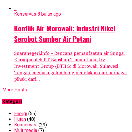
Konservasi
8 bulan ago
Konflik Air Morowali: Industri Nikel
Serobot Sumber Air Petani
Suaranegeri.info – Rencana pemanfaatan air Sungai
Karaupa oleh PT Baoshuo Taman Industry
Investment Group (BTIIG) di Morowali, Sulawesi
Tengah, memicu gelombang penolakan dari berbagai
pihak, dari...
More Posts
Kategori
Energi
(55)
Hutan
(48)
Konservasi
(29)
Multimedia
(7)