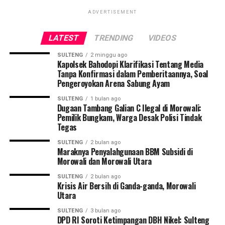
ADVERTISEMENT
LATEST
TRENDING
VIDEOS
SULTENG
2 minggu ago
Kapolsek Bahodopi Klarifikasi Tentang Media
Tanpa Konfirmasi dalam Pemberitaannya, Soal
Pengeroyokan Arena Sabung Ayam
SULTENG
1 bulan ago
Dugaan Tambang Galian C Ilegal di Morowali:
Pemilik Bungkam, Warga Desak Polisi Tindak
Tegas
SULTENG
2 bulan ago
Maraknya Penyalahgunaan BBM Subsidi di
Morowali dan Morowali Utara
SULTENG
2 bulan ago
Krisis Air Bersih di Ganda-ganda, Morowali
Utara
SULTENG
3 bulan ago
DPD RI Soroti Ketimpangan DBH Nikel: Sulteng