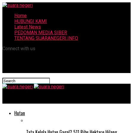
Home
HUBUNGI KAMI
Latest News
PEDOMAN MEDIA SIBER
TENTANG SUARANEGERI.INFO
Connect with us
suara negeri
Hutan
Tata Kelola Hutan Gagal? 511 Ribu Hektare Hilang