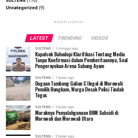
SULTENG
(170)
Uncategorized
(9)
ADVERTISEMENT
LATEST
TRENDING
VIDEOS
SULTENG
1 minggu ago
Kapolsek Bahodopi Klarifikasi Tentang Media
Tanpa Konfirmasi dalam Pemberitaannya, Soal
Pengeroyokan Arena Sabung Ayam
SULTENG
1 bulan ago
Dugaan Tambang Galian C Ilegal di Morowali:
Pemilik Bungkam, Warga Desak Polisi Tindak
Tegas
SULTENG
2 bulan ago
Maraknya Penyalahgunaan BBM Subsidi di
Morowali dan Morowali Utara
SULTENG
2 bulan ago