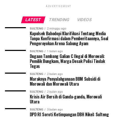
ADVERTISEMENT
LATEST
TRENDING
VIDEOS
SULTENG
2 minggu ago
Kapolsek Bahodopi Klarifikasi Tentang Media
Tanpa Konfirmasi dalam Pemberitaannya, Soal
Pengeroyokan Arena Sabung Ayam
SULTENG
1 bulan ago
Dugaan Tambang Galian C Ilegal di Morowali:
Pemilik Bungkam, Warga Desak Polisi Tindak
Tegas
SULTENG
2 bulan ago
Maraknya Penyalahgunaan BBM Subsidi di
Morowali dan Morowali Utara
SULTENG
2 bulan ago
Krisis Air Bersih di Ganda-ganda, Morowali
Utara
SULTENG
3 bulan ago
DPD RI Soroti Ketimpangan DBH Nikel: Sulteng