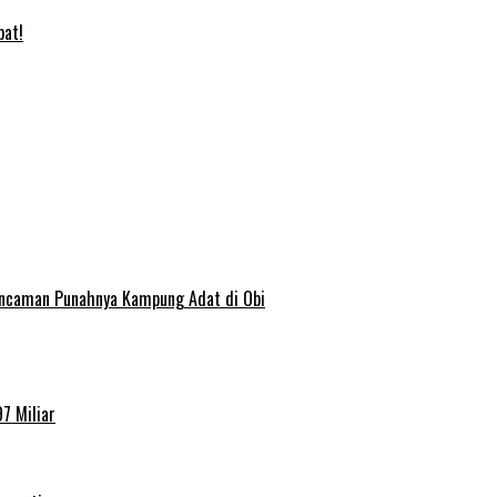
bat!
 Ancaman Punahnya Kampung Adat di Obi
7 Miliar