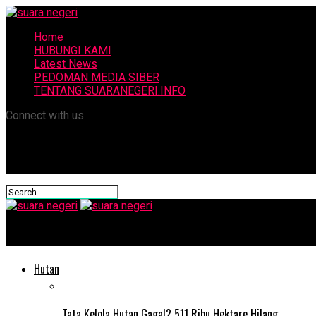
Home
HUBUNGI KAMI
Latest News
PEDOMAN MEDIA SIBER
TENTANG SUARANEGERI.INFO
Connect with us
suara negeri
Hutan
Tata Kelola Hutan Gagal? 511 Ribu Hektare Hilang