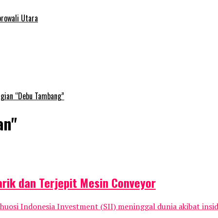
rowali Utara
agian “Debu Tambang”
an"
arik dan Terjepit Mesin Conveyor
uosi Indonesia Investment (SII) meninggal dunia akibat inside