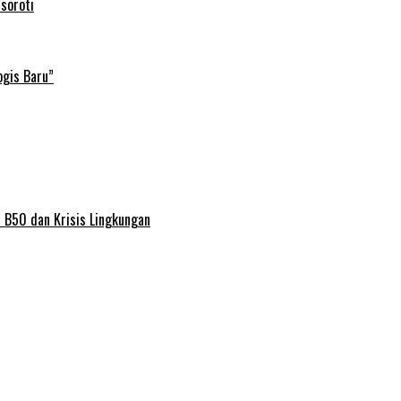
soroti
ogis Baru”
 B50 dan Krisis Lingkungan