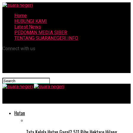
Home
HUBUNGI KAMI
Latest News
PEDOMAN MEDIA SIBER
TENTANG SUARANEGERI.INFO
Connect with us
suara negeri
Hutan
Tata Kelola Hutan Gagal? 511 Ribu Hektare Hilang