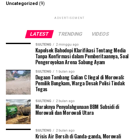
Uncategorized
(9)
ADVERTISEMENT
LATEST
TRENDING
VIDEOS
SULTENG
2 minggu ago
Kapolsek Bahodopi Klarifikasi Tentang Media
Tanpa Konfirmasi dalam Pemberitaannya, Soal
Pengeroyokan Arena Sabung Ayam
SULTENG
1 bulan ago
Dugaan Tambang Galian C Ilegal di Morowali:
Pemilik Bungkam, Warga Desak Polisi Tindak
Tegas
SULTENG
2 bulan ago
Maraknya Penyalahgunaan BBM Subsidi di
Morowali dan Morowali Utara
SULTENG
2 bulan ago
Krisis Air Bersih di Ganda-ganda, Morowali