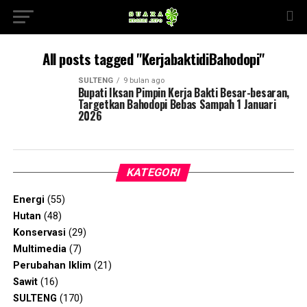
All posts tagged "KerjabaktidiBahodopi"
SULTENG
9 bulan ago
Bupati Iksan Pimpin Kerja Bakti Besar-besaran,
Targetkan Bahodopi Bebas Sampah 1 Januari
2026
KATEGORI
Energi
(55)
Hutan
(48)
Konservasi
(29)
Multimedia
(7)
Perubahan Iklim
(21)
Sawit
(16)
SULTENG
(170)