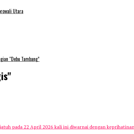
rowali Utara
agian “Debu Tambang”
is"
jatuh pada 22 April 2026 kali ini diwarnai dengan keprihatina