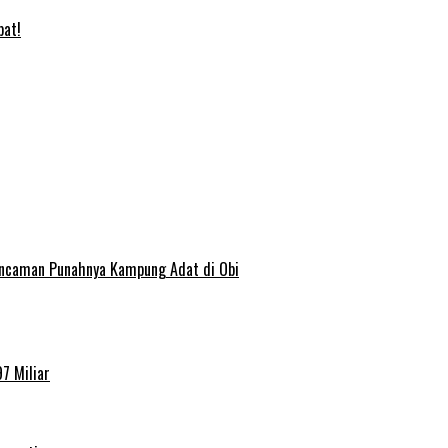
bat!
 Ancaman Punahnya Kampung Adat di Obi
7 Miliar