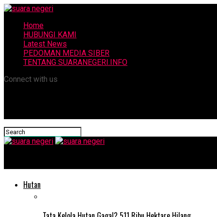
Home
HUBUNGI KAMI
Latest News
PEDOMAN MEDIA SIBER
TENTANG SUARANEGERI.INFO
Connect with us
suara negeri
Hutan
Tata Kelola Hutan Gagal? 511 Ribu Hektare Hilang