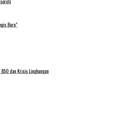
soroti
ogis Baru”
 B50 dan Krisis Lingkungan