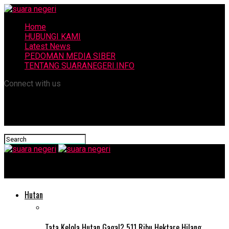
Home
HUBUNGI KAMI
Latest News
PEDOMAN MEDIA SIBER
TENTANG SUARANEGERI.INFO
Connect with us
suara negeri
Hutan
Tata Kelola Hutan Gagal? 511 Ribu Hektare Hilang