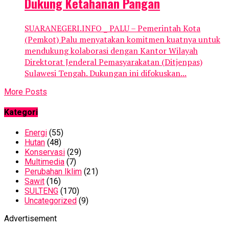
Dukung Ketahanan Pangan
SUARANEGERI.INFO _ PALU – Pemerintah Kota
(Pemkot) Palu menyatakan komitmen kuatnya untuk
mendukung kolaborasi dengan Kantor Wilayah
Direktorat Jenderal Pemasyarakatan (Ditjenpas)
Sulawesi Tengah. Dukungan ini difokuskan...
More Posts
Kategori
Energi
(55)
Hutan
(48)
Konservasi
(29)
Multimedia
(7)
Perubahan Iklim
(21)
Sawit
(16)
SULTENG
(170)
Uncategorized
(9)
Advertisement