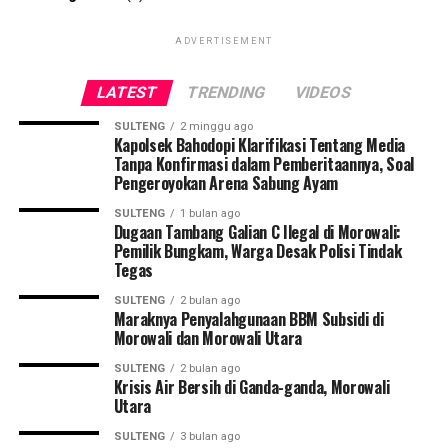
ADVERTISEMENT
LATEST
TRENDING
VIDEOS
SULTENG
2 minggu ago
Kapolsek Bahodopi Klarifikasi Tentang Media
Tanpa Konfirmasi dalam Pemberitaannya, Soal
Pengeroyokan Arena Sabung Ayam
SULTENG
1 bulan ago
Dugaan Tambang Galian C Ilegal di Morowali:
Pemilik Bungkam, Warga Desak Polisi Tindak
Tegas
SULTENG
2 bulan ago
Maraknya Penyalahgunaan BBM Subsidi di
Morowali dan Morowali Utara
SULTENG
2 bulan ago
Krisis Air Bersih di Ganda-ganda, Morowali
Utara
SULTENG
3 bulan ago