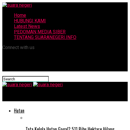
Home
HUBUNGI KAMI
Latest News
PEDOMAN MEDIA SIBER
TENTANG SUARANEGERI.INFO
Connect with us
suara negeri
Hutan
Tata Kelola Hutan Gagal? 511 Ribu Hektare Hilang