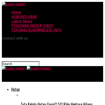
Home
HUBUNGI KAMI
Latest News
PEDOMAN MEDIA SIBER
TENTANG SUARANEGERI.INFO
Connect with us
suara negeri
Hutan
Tata Kelola Hutan Gagal? 511 Ribu Hektare Hilang