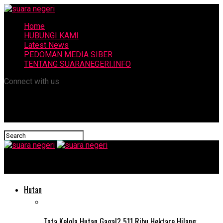
Home
HUBUNGI KAMI
Latest News
PEDOMAN MEDIA SIBER
TENTANG SUARANEGERI.INFO
Connect with us
suara negeri
Hutan
Tata Kelola Hutan Gagal? 511 Ribu Hektare Hilang