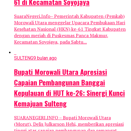
61 di Kecamatan Soyojaya
SuaraNegeri.Info– Pemerintah Kabupaten (Pemkab)
Morowali Utara menggelar Upacara Pembukaan Hari
Kesehatan Nasional (HKN) ke-61 Tingkat Kabupaten
dengan meriah di Puskesmas Panca Makmur,
Kecamatan Soyojaya, pada Sabtu...
SULTENG
9 bulan ago
Bupati Morowali Utara Apresiasi
Capaian Pembangunan Banggai
Kepulauan di HUT ke-26: Sinergi Kunci
Kemajuan Sulteng
SUARANEGERI.INFO – Bupati Morowali Utara
(Morut), Delis Julkarson Hehi, memberikan apresiasi
tinggi atas capaian pembangunan dan semangat