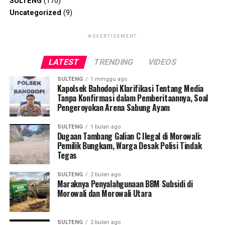
SULTENG
(170)
Uncategorized
(9)
ADVERTISEMENT
LATEST
TRENDING
VIDEOS
SULTENG
1 minggu ago
Kapolsek Bahodopi Klarifikasi Tentang Media
Tanpa Konfirmasi dalam Pemberitaannya, Soal
Pengeroyokan Arena Sabung Ayam
SULTENG
1 bulan ago
Dugaan Tambang Galian C Ilegal di Morowali:
Pemilik Bungkam, Warga Desak Polisi Tindak
Tegas
SULTENG
2 bulan ago
Maraknya Penyalahgunaan BBM Subsidi di
Morowali dan Morowali Utara
SULTENG
2 bulan ago