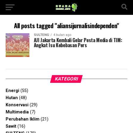
All posts tagged "aliansijurnalisindependen"
SULTENG
4 bulan ago
AJI Jakarta Kembali Gelar Pesta Media di TIM:
Angkat Isu Kebebasan Pers
KATEGORI
Energi
(55)
Hutan
(48)
Konservasi
(29)
Multimedia
(7)
Perubahan Iklim
(21)
Sawit
(16)