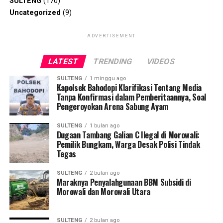
SULTENG
(170)
Uncategorized
(9)
ADVERTISEMENT
LATEST
TRENDING
VIDEOS
SULTENG
1 minggu ago
Kapolsek Bahodopi Klarifikasi Tentang Media
Tanpa Konfirmasi dalam Pemberitaannya, Soal
Pengeroyokan Arena Sabung Ayam
SULTENG
1 bulan ago
Dugaan Tambang Galian C Ilegal di Morowali:
Pemilik Bungkam, Warga Desak Polisi Tindak
Tegas
SULTENG
2 bulan ago
Maraknya Penyalahgunaan BBM Subsidi di
Morowali dan Morowali Utara
SULTENG
2 bulan ago