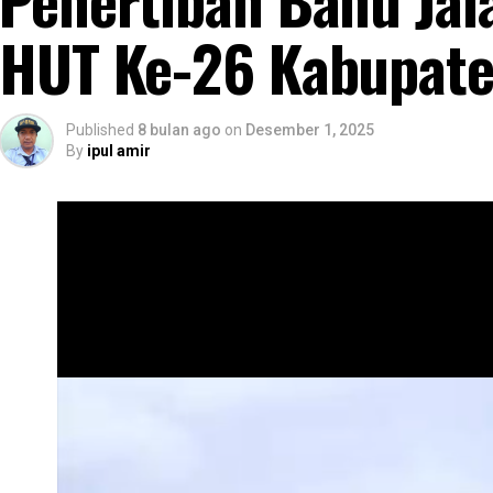
HUT Ke-26 Kabupat
Published
8 bulan ago
on
Desember 1, 2025
By
ipul amir