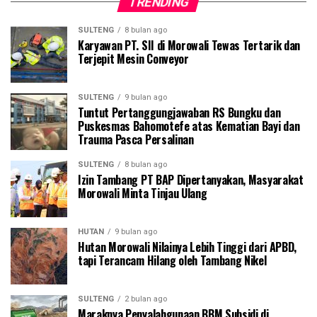
TRENDING
SULTENG
8 bulan ago
Karyawan PT. SII di Morowali Tewas Tertarik dan
Terjepit Mesin Conveyor
SULTENG
9 bulan ago
Tuntut Pertanggungjawaban RS Bungku dan
Puskesmas Bahomotefe atas Kematian Bayi dan
Trauma Pasca Persalinan
SULTENG
8 bulan ago
Izin Tambang PT BAP Dipertanyakan, Masyarakat
Morowali Minta Tinjau Ulang
HUTAN
9 bulan ago
Hutan Morowali Nilainya Lebih Tinggi dari APBD,
tapi Terancam Hilang oleh Tambang Nikel
SULTENG
2 bulan ago
Maraknya Penyalahgunaan BBM Subsidi di