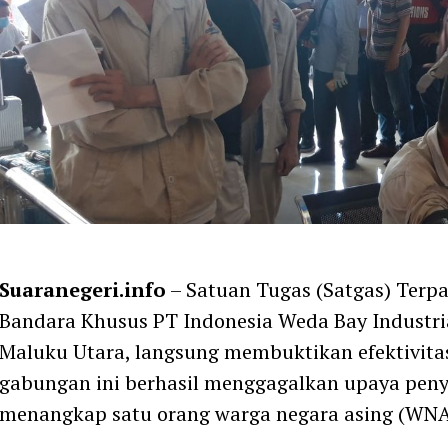
Suaranegeri.info
– Satuan Tugas (Satgas) Terpa
Bandara Khusus PT Indonesia Weda Bay Industri
Maluku Utara, langsung membuktikan efektivitas
gabungan ini berhasil menggagalkan upaya peny
menangkap satu orang warga negara asing (WNA)