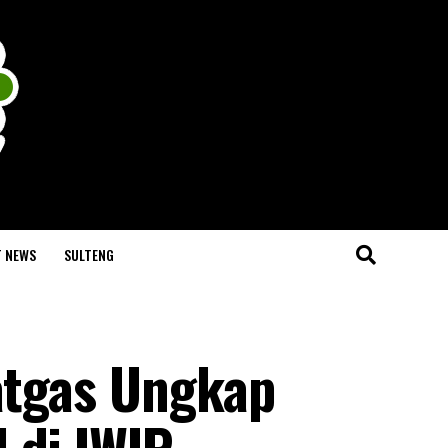
T NEWS
SULTENG
Satgas Ungkap
 di IWIP