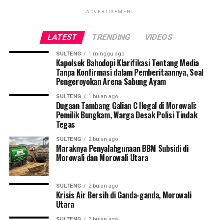
ADVERTISEMENT
LATEST
TRENDING
VIDEOS
SULTENG
1 minggu ago
Kapolsek Bahodopi Klarifikasi Tentang Media
Tanpa Konfirmasi dalam Pemberitaannya, Soal
Pengeroyokan Arena Sabung Ayam
SULTENG
1 bulan ago
Dugaan Tambang Galian C Ilegal di Morowali:
Pemilik Bungkam, Warga Desak Polisi Tindak
Tegas
SULTENG
2 bulan ago
Maraknya Penyalahgunaan BBM Subsidi di
Morowali dan Morowali Utara
SULTENG
2 bulan ago
Krisis Air Bersih di Ganda-ganda, Morowali
Utara
SULTENG
3 bulan ago