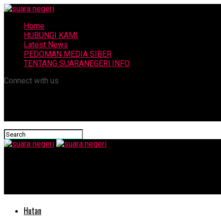
Home
HUBUNGI KAMI
Latest News
PEDOMAN MEDIA SIBER
TENTANG SUARANEGERI.INFO
Connect with us
suara negeri
Kebun Energi Biang Banjir Pohuwato Gorontalo
Hutan