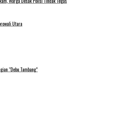
gkam, Warga Desak Polisi Tindak Tegas
rowali Utara
agian “Debu Tambang”