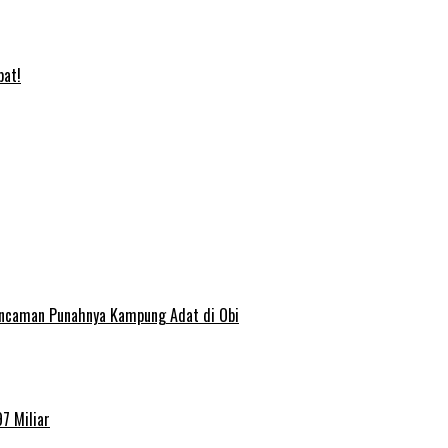
bat!
 Ancaman Punahnya Kampung Adat di Obi
7 Miliar