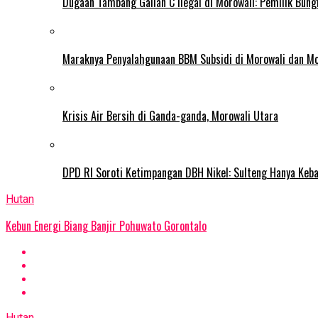
Dugaan Tambang Galian C Ilegal di Morowali: Pemilik Bun
Maraknya Penyalahgunaan BBM Subsidi di Morowali dan Mo
Krisis Air Bersih di Ganda-ganda, Morowali Utara
DPD RI Soroti Ketimpangan DBH Nikel: Sulteng Hanya Keb
Hutan
Kebun Energi Biang Banjir Pohuwato Gorontalo
Hutan